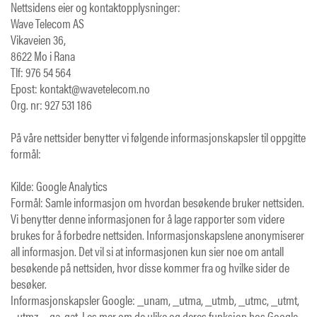
Nettsidens eier og kontaktopplysninger:
Wave Telecom AS
Vikaveien 36,
8622 Mo i Rana
Tlf: 976 54 564
Epost: kontakt@wavetelecom.no
Org. nr: 927 531 186
På våre nettsider benytter vi følgende informasjonskapsler til oppgitte
formål:
Kilde: Google Analytics
Formål: Samle informasjon om hvordan besøkende bruker nettsiden.
Vi benytter denne informasjonen for å lage rapporter som videre
brukes for å forbedre nettsiden. Informasjonskapslene anonymiserer
all informasjon. Det vil si at informasjonen kun sier noe om antall
besøkende på nettsiden, hvor disse kommer fra og hvilke sider de
besøker.
Informasjonskapsler Google: _unam, _utma, _utmb, _utmc, _utmt,
_utmz, _ga, gat. Les mer om de ulike og deres funksjon hos Google.