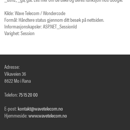
Kilde: Wave Telecom / Wondercode
Formål: Håndtere status gjennom ditt besøk på nettsiden.
Informasjonskapsler: ASP.NET_SessionId
Varighet: Session
Adresse:
Vikaveien 36
8622 Mo i Rana
Telefon:
75 15 20 00
E-post:
kontakt@wavetelecom.no
Hjemmeside:
www.wavetelecom.no