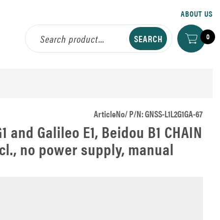
ABOUT US
0
ArticleNo/ P/N: GNSS-L1L2G1GA-67
1 and Galileo E1, Beidou B1 CHAIN
ncl., no power supply, manual