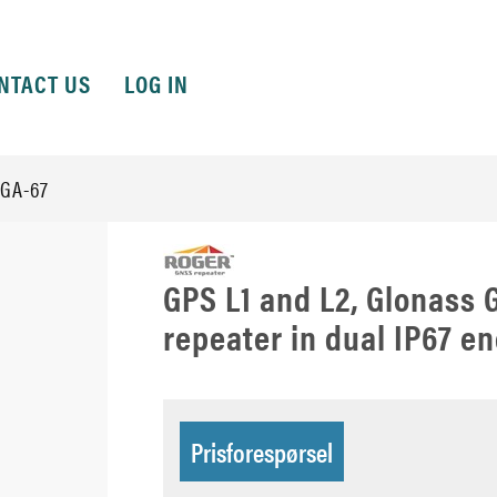
NTACT US
LOG IN
GA-67
GPS L1 and L2, Glonass G
repeater in dual IP67 e
Prisforespørsel