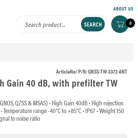
ABOUT US
0
ArticleNo/ P/N: GNSS-TW-3372-ANT
 Gain 40 dB, with prefilter TW
GNOS, QZSS & MSAS) • High Gain 40dB • High rejection
io • Temperature range -40°C to +85°C • IP67 • Weight 150
gnal to noise ratio