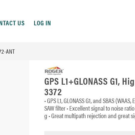
NTACT US
LOG IN
72-ANT
GPS L1+GLONASS G1, High
3372
• GPS L1, GLONASS G1, and SBAS (WAAS, E
SAW filter • Excellent signal to noise rat
g • Great multipath rejection and great si