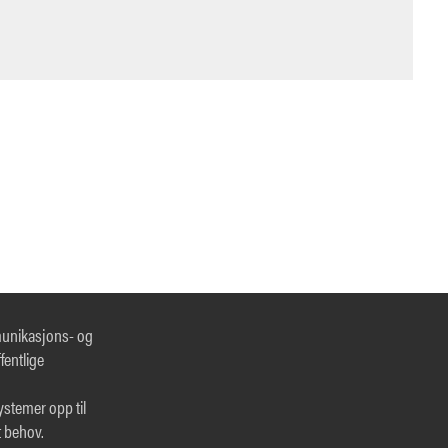
munikasjons- og
fentlige
systemer opp til
t behov.