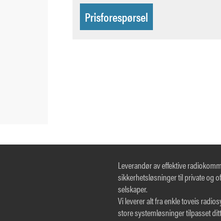
Prisforespørsel
Leverandør av effektive radiokom
sikkerhetsløsninger til private og of
selskaper.
Vi leverer alt fra enkle toveis radio
store systemløsninger tilpasset dit