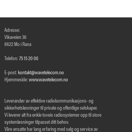
Adresse:
Vikaveien 36
8622 Mo i Rana
Telefon:
75 15 20 00
E-post:
kontakt@wavetelecom.no
Hjemmeside:
www.wavetelecom.no
Leverandør av effektive radiokommunikasjons- og
sikkerhetsløsninger til private og offentlige selskaper.
Vi leverer alt fra enkle toveis radiosystemer opp til store
systemløsninger tilpasset ditt behov.
Våre ansatte har lang erfaring med salg og service av