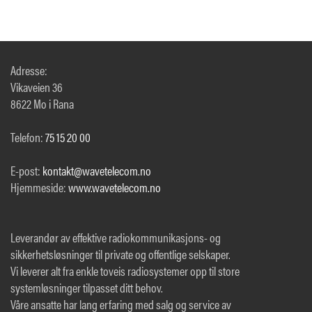
Adresse:
Vikaveien 36
8622 Mo i Rana
Telefon:
75 15 20 00
E-post:
kontakt@wavetelecom.no
Hjemmeside:
www.wavetelecom.no
Leverandør av effektive radiokommunikasjons- og
sikkerhetsløsninger til private og offentlige selskaper.
Vi leverer alt fra enkle toveis radiosystemer opp til store
systemløsninger tilpasset ditt behov.
Våre ansatte har lang erfaring med salg og service av