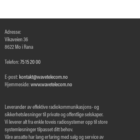
Adresse:
Vikaveien 36
8622 Mo i Rana
Telefon:
75 15 20 00
E-post:
kontakt@wavetelecom.no
Hjemmeside:
www.wavetelecom.no
Leverandør av effektive radiokommunikasjons- og
sikkerhetsløsninger til private og offentlige selskaper.
Vi leverer alt fra enkle toveis radiosystemer opp til store
systemløsninger tilpasset ditt behov.
Våre ansatte har lang erfaring med salg og service av